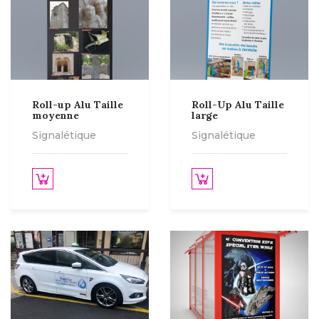
Roll-up Alu Taille
Roll-Up Alu Taille
moyenne
large
Signalétique
Signalétique
des options
Lire la suite