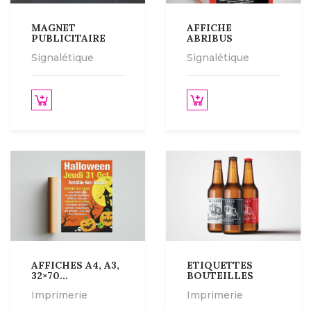
MAGNET
AFFICHE
PUBLICITAIRE
ABRIBUS
Signalétique
Signalétique
Lire la suite
Lire la suite
AFFICHES A4, A3,
ETIQUETTES
32×70…
BOUTEILLES
Imprimerie
Imprimerie