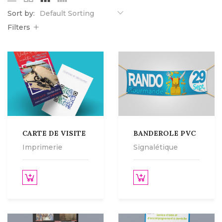
Sort by:
Default Sorting
Filters
CARTE DE VISITE
BANDEROLE PVC
Imprimerie
Signalétique
 le produit
Lire la suite