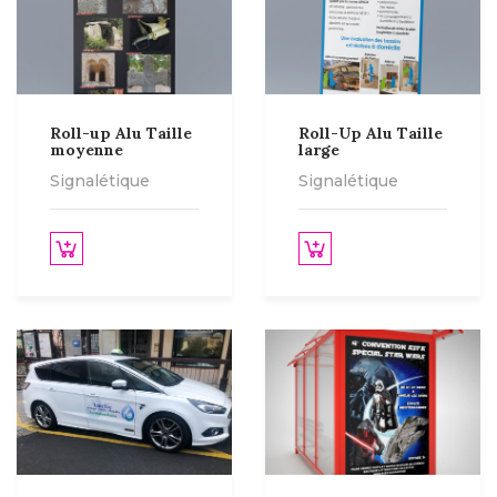
Roll-up Alu Taille
Roll-Up Alu Taille
moyenne
large
Signalétique
Signalétique
des options
Lire la suite