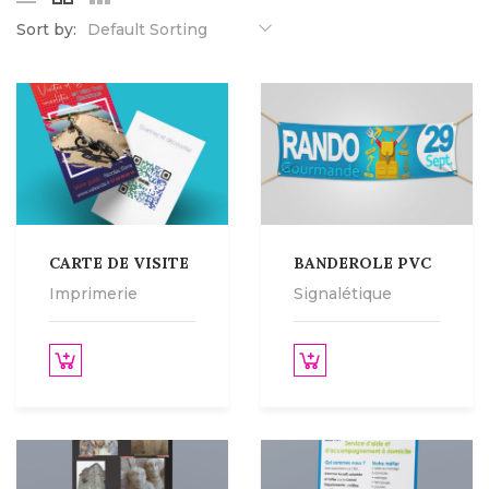
Sort by:
Default Sorting
CARTE DE VISITE
BANDEROLE PVC
Imprimerie
Signalétique
 le produit
Lire la suite