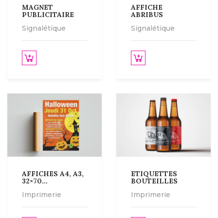
MAGNET
AFFICHE
PUBLICITAIRE
ABRIBUS
Signalétique
Signalétique
Lire la suite
Lire la suite
AFFICHES A4, A3,
ETIQUETTES
32×70…
BOUTEILLES
Imprimerie
Imprimerie