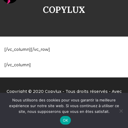
COPYLUX
[/vc_column][/vc_row]
[/vc_column]
Copyright © 2020 Copylux - Tous droits réservés - Avec
la précieuse aide de Benjamin de Big Ben Prod ;-)
Nous utilisons des cookies pour vous garantir la meilleure
expérience sur notre site web. Si vous continuez à utiliser ce
site, nous supposerons que vous en êtes satisfait.
OK