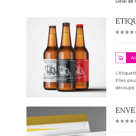
Délai de l
ETIQ
Ac
L’étiquet
Elles peu
découpé.
ENVE