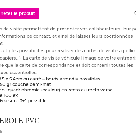
heter le produit
s de visite permettent de présenter vos collaborateurs, leur 
informations de contact, et ainsi de laisser leurs coordonnées
t.
multiples possibilités pour réaliser des cartes de visites (pellic
papiers…). La carte de visite véhicule l’image de votre entrepri
e que la carte de correspondance et doit contenir toutes les
ées essentielles.
8,5 x 5,4cm ou carré – bords arrondis possibles
 350 gr couché demi-mat
n : quadrichromie (couleur) en recto ou recto verso
de 100 ex
ivraison : J+1 possible
EROLE PVC