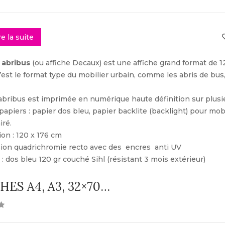
re la suite
e abribus
(ou affiche Decaux) est une affiche grand format de 1
’est le format type du mobilier urbain, comme les abris de bus,
 abribus est imprimée en numérique haute définition sur plusi
papiers : papier dos bleu, papier backlite (backlight) pour mob
iré.
on : 120 x 176 cm
sion quadrichromie recto avec des encres anti UV
 : dos bleu 120 gr couché Sihl (résistant 3 mois extérieur)
HES A4, A3, 32×70…