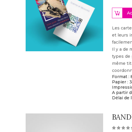
Ac
Les carte
et leurs 
facilemen
Il y a de 
types de 
même titr
coordonn
Format : 
Papier :
Impressio
A partir 
Délai de l
BAND