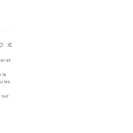
ser et
 la
u les
e sur