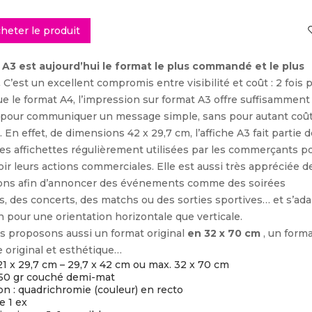
heter le produit
e A3 est aujourd’hui le format le plus commandé et le plus
.
C’est un excellent compromis entre visibilité et coût : 2 fois 
e le format A4, l’impression sur format A3 offre suffisamment
 pour communiquer un message simple, sans pour autant coû
. En effet, de dimensions 42 x 29,7 cm, l’affiche A3 fait partie d
s affichettes régulièrement utilisées par les commerçants p
r leurs actions commerciales. Elle est aussi très appréciée d
ions afin d’annoncer des événements comme des soirées
es, des concerts, des matchs ou des sorties sportives… et s’ad
n pour une orientation horizontale que verticale.
s proposons aussi un format original
en 32 x 70 cm
, un form
e original et esthétique…
21 x 29,7 cm – 29,7 x 42 cm ou max. 32 x 70 cm
150 gr couché demi-mat
n : quadrichromie (couleur) en recto
e 1 ex