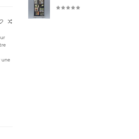
sur
tre
r une