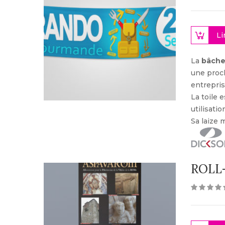
Li
La
bâche
une proch
entrepris
La toile
utilisati
Sa laize 
ROLL