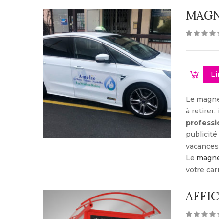
MAGN
Li
Le magnet
à retirer
professi
publicité
vacances
Le
magnet
votre car
AFFI