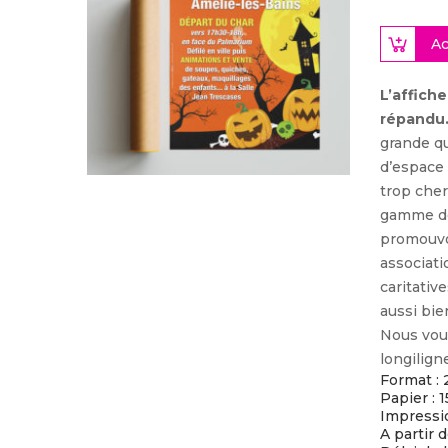
Ac
L’affich
répandu
grande qu
d’espace
trop cher
gamme de
promouvoi
associat
caritativ
aussi bie
Nous vou
longilign
Format : 
Papier : 
Impressio
A partir d