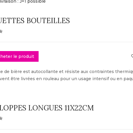
ivraison : J+1 possible
UETTES BOUTEILLES
heter le produit
te de bière est autocollante et résiste aux contraintes thermiq
vent être livrées en rouleau pour un usage intensif ou en paq
LOPPES LONGUES 11X22CM