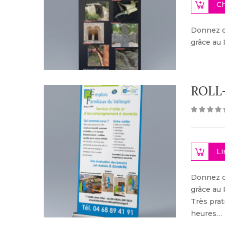
Ch
Donnez de
grâce au 
ROLL
Li
Donnez de
grâce au 
Très prat
heures…