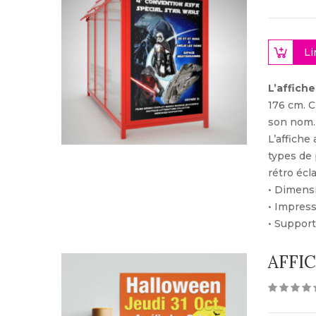
Li
L’affich
176 cm. C
son nom.
L’affiche
types de 
rétro écla
• Dimensi
• Impres
• Support
AFFIC