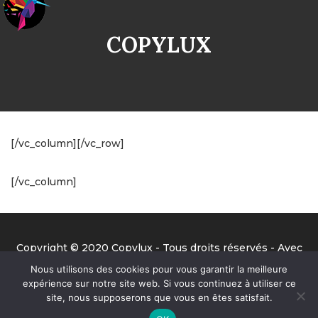
COPYLUX
[/vc_column][/vc_row]
[/vc_column]
Copyright © 2020 Copylux - Tous droits réservés - Avec
la précieuse aide de Benjamin de Big Ben Prod ;-)
Nous utilisons des cookies pour vous garantir la meilleure
expérience sur notre site web. Si vous continuez à utiliser ce
site, nous supposerons que vous en êtes satisfait.