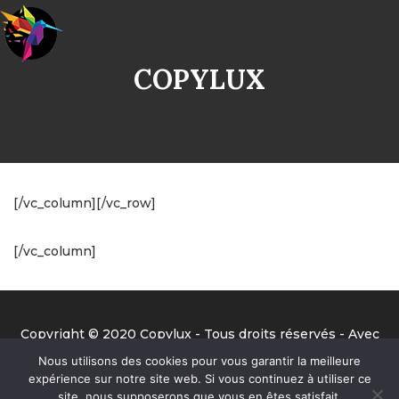
COPYLUX
[/vc_column][/vc_row]
[/vc_column]
Copyright © 2020 Copylux - Tous droits réservés - Avec
la précieuse aide de Benjamin de Big Ben Prod ;-)
Nous utilisons des cookies pour vous garantir la meilleure
expérience sur notre site web. Si vous continuez à utiliser ce
site, nous supposerons que vous en êtes satisfait.