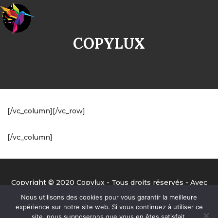
COPYLUX
[/vc_column][/vc_row]
[/vc_column]
Copyright © 2020 Copylux - Tous droits réservés - Avec
la précieuse aide de Benjamin de Big Ben Prod ;-)
Nous utilisons des cookies pour vous garantir la meilleure
expérience sur notre site web. Si vous continuez à utiliser ce
site, nous supposerons que vous en êtes satisfait.