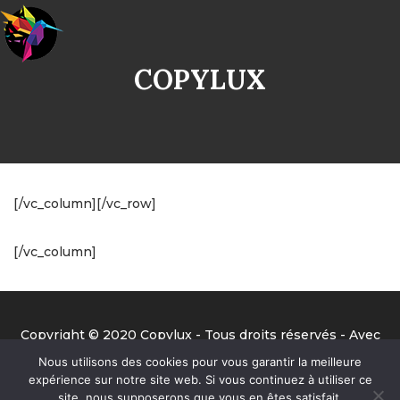
COPYLUX
[/vc_column][/vc_row]
[/vc_column]
Copyright © 2020 Copylux - Tous droits réservés - Avec
la précieuse aide de Benjamin de Big Ben Prod ;-)
Nous utilisons des cookies pour vous garantir la meilleure
expérience sur notre site web. Si vous continuez à utiliser ce
site, nous supposerons que vous en êtes satisfait.